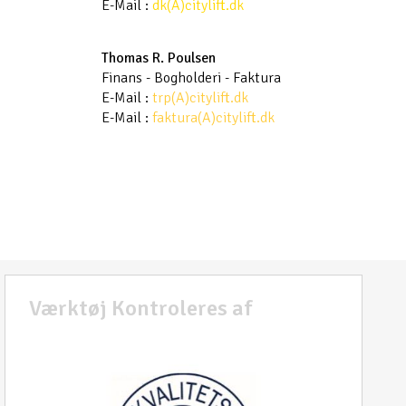
E-Mail :
dk(A)citylift.dk
Thomas R. Poulsen
Finans - Bogholderi - Faktura
E-Mail :
trp(A)citylift.dk
E-Mail :
faktura(A)citylift.dk
Værktøj Kontroleres af