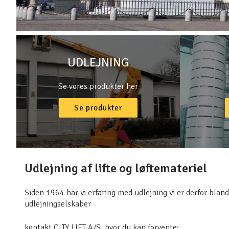
UDLEJNING
Se vores produkter her
Se produkter
Udlejning af lifte og løftemateriel
Siden 1964 har vi erfaring med udlejning vi er derfor bla
udlejningselskaber
kontakt CITY LIFT A/S, hvor du kan forvente: