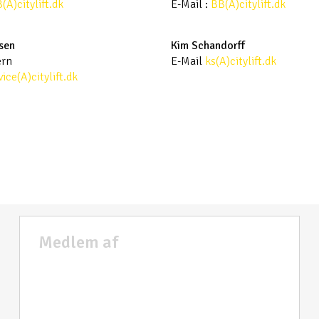
B
(A)
citylift.dk
E-Mail :
BB
(A)
citylift.dk
nsen
Kim Schandorff
ern
E-Mail
ks(A)
citylift.dk
vice(A)
citylift.dk
Medlem af