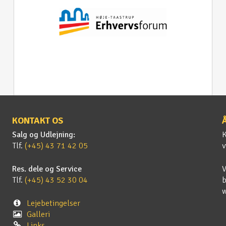
KONTAKT OS
Salg og Udlejning:
K
Tlf.
(+45) 43 71 42 05
v
Res. dele og Service
V
Tlf.
(+45) 43 52 30 04
b
Lejebetingelser
Galleri
Links