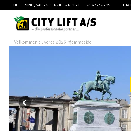
UDLEJNING, SALG & SERVICE - RING TEL:+4543714205
OM 
Velkommen til vores 2026 hjemmeside