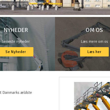
NYHEDER
OM OS
Seneste nyheder
Læs mere om os
Se Nyheder
Læs her
ndt Danmarks ældste