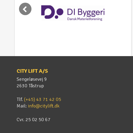
CITY LIFT A/S
Sengeløsevej 9
2630 Tåstrup
Tlf.
(+45) 43 71 42 05
Mail:
info@citylift.dk
Cvr. 25 02 50 67