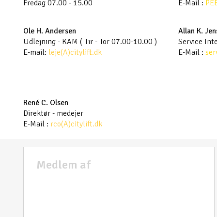
Fredag 07.00 - 15.00
E-Mail :
PE
Ole H. Andersen
Allan K. Je
Udlejning - KAM ( Tir - Tor 07.00-10.00 )
Service Int
E-mail:
leje(A)citylift.dk
E-Mail :
ser
René C. Olsen
Direktør - medejer
E-Mail :
rco(A)citylift.dk
Medlem af