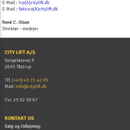
E-Mail :
trp(A)citylift.dk
E-Mail :
faktura(A)citylift.dk
René C. Olsen
Direktør - medejer
CITY LIFT A/S
Sengeløsevej 9
2630 Tåstrup
Tlf.
(+45) 43 71 42 05
Mail:
info@citylift.dk
Cvr. 25 02 50 67
KONTAKT OS
Salg og Udlejning: