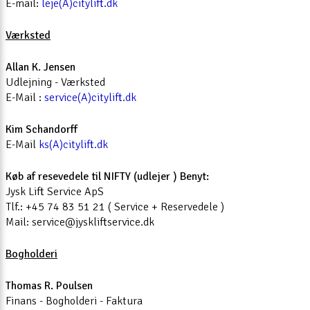
E-mail:
leje(A)citylift.dk
Værksted
Allan K. Jensen
Udlejning - Værksted
E-Mail :
service(A)citylift.dk
Kim Schandorff
E-Mail
ks(A)citylift.dk
Køb af resevedele til NIFTY (udlejer ) Benyt:
Jysk Lift Service ApS
Tlf.: +45 74 83 51 21 ( Service + Reservedele )
Mail: service@jyskliftservice.dk
Bogholderi
Thomas R. Poulsen
Finans - Bogholderi - Faktura