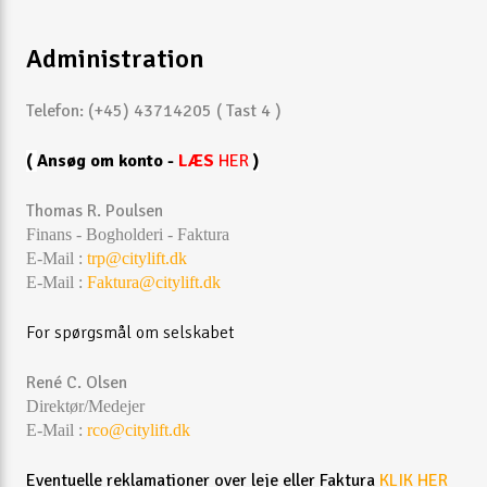
Administration
Telefon: (+45) 43714205 ( Tast 4 )
(
Ansøg om konto -
LÆS
HER
)
Thomas R. Poulsen
Finans - Bogholderi - Faktura
E-Mail :
trp@citylift.dk
E-Mail :
Faktura@citylift.dk
For spørgsmål om selskabet
René C. Olsen
Direktør/Medejer
E-Mail :
rco@citylift.dk
Eventuelle reklamationer over leje eller Faktura
KLIK HER