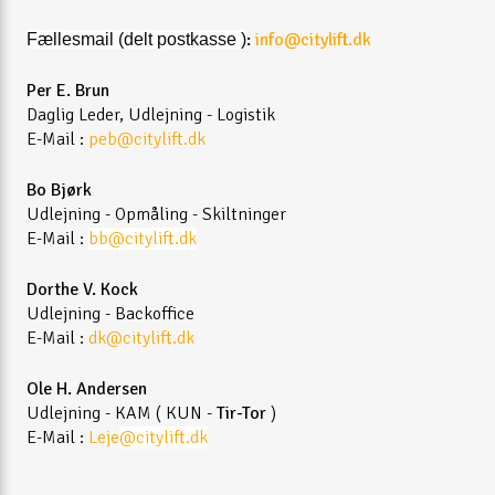
:
info@citylift.dk
Fællesmail (delt postkasse )
Per E. Brun
Daglig Leder, Udlejning - Logistik
E-Mail :
peb
@citylift.dk
Bo Bjørk
Udlejning - Opmåling - Skiltninger
E-Mail :
bb
@citylift.dk
Dorthe V. Kock
Udlejning - Backoffice
E-Mail :
dk
@citylift.dk
Ole H. Andersen
Udlejning - KAM ( KUN -
Tir-Tor
)
E-Mail :
Leje
@citylift.dk