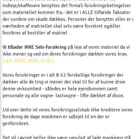
indleje/skaffevare benyttes det firma’s forsikringsbetingelser
som materiellet kommer fra.- det er i ALLE tilfælde Taksator
der vurdere om skade dækkes. Personer der benytter eller er i
nærheden af matriellet skal selv være forsikret og/eller
forsikres af bestiller af matriel
Vi tillader IKKE Selv-forsikring
på leje af vores materiel da vi
ikke mener og ved om deres forsikringer dækker vores krav.
LÆS MERE HER ( KLIK )
Vores forsikringer er i alt 8-12 forskellige forsikringer der
dækker alle de ting vi mener der skal til for af kunne drive
denne virksomhed - således er hele ejendommen samt
personale og alle vogne- lastvogne - lifte dækket af disse.
Ud over dette vil vores forsikringsselskab ikke kreditere vores
forsikring de dage maskinen er udlejet til en der er
genforsikret.
Det vil i øvrigt heller ikke være umuligt af lade maskinen stå