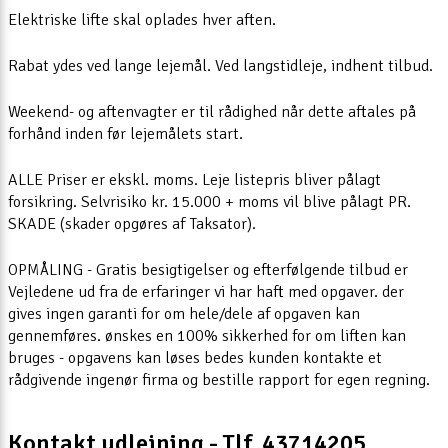
Elektriske lifte skal oplades hver aften.
Rabat ydes ved lange lejemål. Ved langstidleje, indhent tilbud.
Weekend- og aftenvagter er til rådighed når dette aftales på
forhånd inden før lejemålets start.
ALLE Priser er ekskl. moms. Leje listepris bliver pålagt
forsikring. Selvrisiko kr. 15.000 + moms vil blive pålagt PR.
SKADE (skader opgøres af Taksator).
OPMÅLING - Gratis besigtigelser og efterfølgende tilbud er
Vejledene ud fra de erfaringer vi har haft med opgaver. der
gives ingen garanti for om hele/dele af opgaven kan
gennemføres. ønskes en 100% sikkerhed for om liften kan
bruges - opgavens kan løses bedes kunden kontakte et
rådgivende ingenør firma og bestille rapport for egen regning.
Kontakt udlejning - Tlf. 43714205