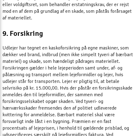
eller voldgiftsret, som behandler erstatningskrav, der er rejst
mod en af dem på grundlag af en skade, som påstås forårsaget
af materiellet.
9. Forsikring
Udlejer har tegnet en kaskoforsikring på egne maskiner, som
dækker ved brand, indbrud (men ikke simpelt tyveri af bærbart
materiel) og skade, som hændeligt pådrages materiellet.
Forsikringen gælder i hele lejeperioden samt under, af- og
pålæsning og transport mellem lejeformidler og lejer, hvis
udlejer står for transporten. Lejer er pligtig til, at betale
selvrisiko på kr. 15.000,00. Hvis der påstår en forsikringsskade
anmeldes den til lejeformidler, der sammen med
forsikringsselskabet opgør skaden. Ved tyveri- og
hærværksskader fremsendes den af politiet udleverede
kvittering for anmeldelse. Bærbart materiel skal være
forsvarligt inde låst i en bygning. Præmien er en fast
procentsats af lejeprisen, i henhold til gældende prisblad, og
udspecificeres særskilt på lejeformidlers faktura. Ved