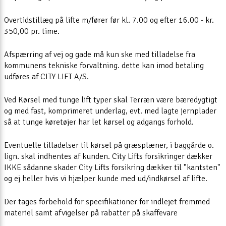
Overtidstillæg på lifte m/fører før kl. 7.00 og efter 16.00 - kr.
350,00 pr. time.
Afspærring af vej og gade må kun ske med tilladelse fra
kommunens tekniske forvaltning. dette kan imod betaling
udføres af CITY LIFT A/S.
Ved Kørsel med tunge lift typer skal Terræn være bæredygtigt
og med fast, komprimeret underlag, evt. med lagte jernplader
så at tunge køretøjer har let kørsel og adgangs forhold.
Eventuelle tilladelser til kørsel på græsplæner, i baggårde o.
lign. skal indhentes af kunden. City Lifts forsikringer dækker
IKKE sådanne skader City Lifts forsikring dækker til "kantsten"
og ej heller hvis vi hjælper kunde med ud/indkørsel af lifte.
Der tages forbehold for specifikationer for indlejet fremmed
materiel samt afvigelser på rabatter på skaffevare