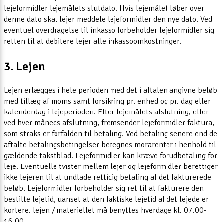
lejeformidler lejemålets slutdato. Hvis lejemålet løber over
denne dato skal lejer meddele lejeformidler den nye dato. Ved
eventuel overdragelse til inkasso forbeholder lejeformidler sig
retten til at debitere lejer alle inkassoomkostninger.
3. Lejen
Lejen erlægges i hele perioden med det i aftalen angivne beløb
med tillæg af moms samt forsikring pr. enhed og pr. dag eller
kalenderdag i lejeperioden. Efter lejemålets afslutning, eller
ved hver måneds afslutning, fremsender lejeformidler faktura,
som straks er forfalden til betaling. Ved betaling senere end de
aftalte betalingsbetingelser beregnes morarenter i henhold til
gældende takstblad. Lejeformidler kan kræve forudbetaling for
leje. Eventuelle tvister mellem lejer og lejeformidler berettiger
ikke lejeren til at undlade rettidig betaling af det fakturerede
beløb. Lejeformidler forbeholder sig ret til at fakturere den
bestilte lejetid, uanset at den faktiske lejetid af det lejede er
kortere. lejen / materiellet må benyttes hverdage kl. 07.00-
16.00