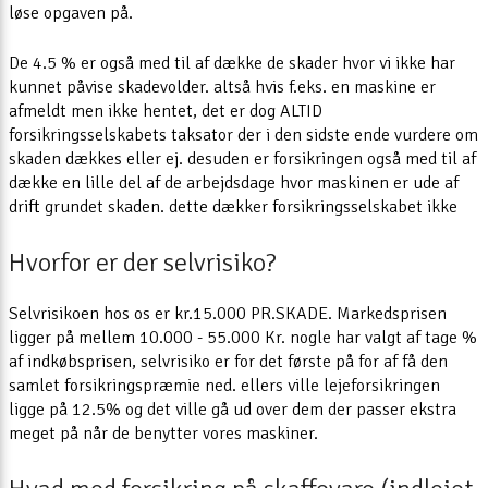
løse opgaven på.
De 4.5 % er også med til af dække de skader hvor vi ikke har
kunnet påvise skadevolder. altså hvis f.eks. en maskine er
afmeldt men ikke hentet, det er dog ALTID
forsikringsselskabets taksator der i den sidste ende vurdere om
skaden dækkes eller ej. desuden er forsikringen også med til af
dække en lille del af de arbejdsdage hvor maskinen er ude af
drift grundet skaden. dette dækker forsikringsselskabet ikke
Hvorfor er der selvrisiko?
Selvrisikoen hos os er kr.15.000 PR.SKADE. Markedsprisen
ligger på mellem 10.000 - 55.000 Kr. nogle har valgt af tage %
af indkøbsprisen, selvrisiko er for det første på for af få den
samlet forsikringspræmie ned. ellers ville lejeforsikringen
ligge på 12.5% og det ville gå ud over dem der passer ekstra
meget på når de benytter vores maskiner.