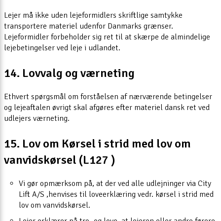
Lejer må ikke uden lejeformidlers skriftlige samtykke
transportere materiel udenfor Danmarks grænser.
Lejeformidler forbeholder sig ret til at skærpe de almindelige
lejebetingelser ved leje i udlandet.
14. Lovvalg og værneting
Ethvert spørgsmål om forståelsen af nærværende betingelser
og lejeaftalen øvrigt skal afgøres efter materiel dansk ret ved
udlejers værneting.
15. Lov om Kørsel i strid med lov om
vanvidskørsel (L127 )
Vi gør opmærksom på, at der ved alle udlejninger via City
Lift A/S ,henvises til loveerklæring vedr. kørsel i strid med
lov om vanvidskørsel.
Lejer erklærer på tro- og love, at lejeren eller andre førere