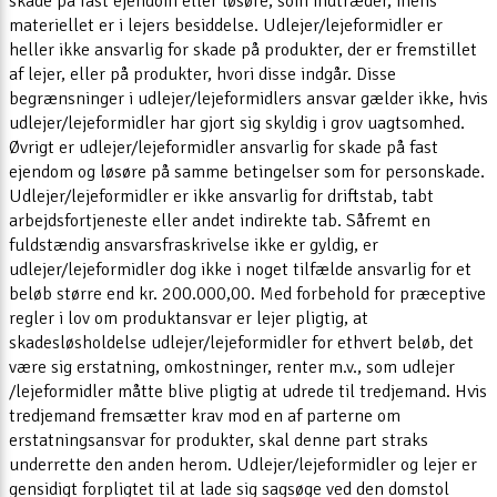
skade på fast ejendom eller løsøre, som indtræder, mens
materiellet er i lejers besiddelse. Udlejer/lejeformidler er
heller ikke ansvarlig for skade på produkter, der er fremstillet
af lejer, eller på produkter, hvori disse indgår. Disse
begrænsninger i udlejer/lejeformidlers ansvar gælder ikke, hvis
udlejer/lejeformidler har gjort sig skyldig i grov uagtsomhed.
Øvrigt er udlejer/lejeformidler ansvarlig for skade på fast
ejendom og løsøre på samme betingelser som for personskade.
Udlejer/lejeformidler er ikke ansvarlig for driftstab, tabt
arbejdsfortjeneste eller andet indirekte tab. Såfremt en
fuldstændig ansvarsfraskrivelse ikke er gyldig, er
udlejer/lejeformidler dog ikke i noget tilfælde ansvarlig for et
beløb større end kr. 200.000,00. Med forbehold for præceptive
regler i lov om produktansvar er lejer pligtig, at
skadesløsholdelse udlejer/lejeformidler for ethvert beløb, det
være sig erstatning, omkostninger, renter m.v., som udlejer
/lejeformidler måtte blive pligtig at udrede til tredjemand. Hvis
tredjemand fremsætter krav mod en af parterne om
erstatningsansvar for produkter, skal denne part straks
underrette den anden herom. Udlejer/lejeformidler og lejer er
gensidigt forpligtet til at lade sig sagsøge ved den domstol