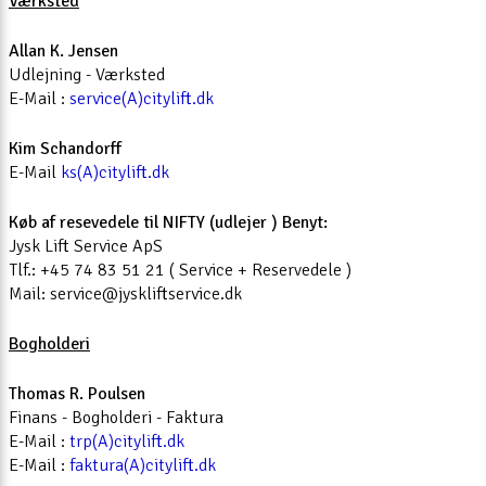
Værksted
Allan K. Jensen
Udlejning - Værksted
E-Mail :
service(A)citylift.dk
Kim Schandorff
E-Mail
ks(A)citylift.dk
Køb af resevedele til NIFTY (udlejer ) Benyt:
Jysk Lift Service ApS
Tlf.: +45 74 83 51 21 ( Service + Reservedele )
Mail: service@jyskliftservice.dk
Bogholderi
Thomas R. Poulsen
Finans - Bogholderi - Faktura
E-Mail :
trp(A)citylift.dk
E-Mail :
faktura(A)citylift.dk