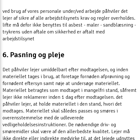
ved brug af vores personale under/ved arbejde påhviler det
lejer af sikre af alle arbejdstilsynets krav og regler overholdes.
lifte må defor ikke benyttes til asbest - maler - sandblæsning -
trykrens uden aftale om sikkerhed er aftalt med
arbejdstilsynet
6. Pasning og pleje
Det påhviler lejer umiddelbart efter modtagelsen, og inden
materiellet tages i brug, at foretage fornøden afprøvning og
fornødent eftersyn samt nøje at undersøge materiellet.
Materiellet betragtes som modtaget i mangelfri stand, såfremt
lejer ikke reklamerer inden 1 dag efter modtagelsen. det
påhviler lejer, at holde materiellet i den stand, hvori det
modtages. Materiellet skal således passes og smøres i
overensstemmelse med de udleverede
vedligeholdelsesinstruktioner. De nødvendige driv- og
smøremidler skal være af den allerbedste kvalitet. Lejer må
ikke direkte eller indirekte medvirke til, at det lejede udnyttes