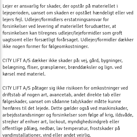
Lejer er ansvarlig for skader, der opstår på materiellet i
lejeperioden, uanset om skaden er opstået hændeligt eller ved
lejers fejl. Udlejer/formidlers erstatningsansvar for
forsinkelser ved levering af materiellet forudsætter, at
forsinkelsen kan tilregnes udlejer/lejeformidler som groft
uagtsomt eller forsætligt forårsaget. Udlejer/formidler dækker
ikke nogen former for følgeomkostninger.
CITY LIFT A/S dækker ikke skader på: vej, gård, bygninger,
belægning, fliser, græsplæner, brønddæksler og lign. ved
kørsel med materiel.
CITY LIFT A/S påtager sig ikke risikoen for omkostninger ved
driftstab af nogen art, avancetab, andet direkte tab eller
følgeskader, uanset om sådanne tab/skader måtte kunne
henføres til det lejede. Dette gælder også ved maskinskader,
arbejdsstandsninger og forsinkelser som følge af krig, ildsvåde,
strejker af enhver art, lockout, myndighedsindgreb eller
offentlige pålæg, nedbør, lav temperatur, frostskader på
vandinstallationer, vind eller andet vejrlig.