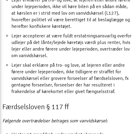
under lejeperioden, ikke vil køre bilen på en sådan måde,
at kørslen er i strid med lov om vanvidskørsel (L127),
hvorefter politiet vil være berettiget til at beslaglægge og
herefter konfiskere køretøjet.
Lejer accepterer at være fuldt erstatningsansvarlig overfor
udlejer på det lånte/lejede køretøjs værdi plus renter, hvis
lejer eller andre førere under lejeperioden, overtræder lov
om vanvidskørsel.
Lejer skal erklære på tro- og love, at lejeren eller andre
førere under lejeperioden, ikke tidligere er straffet for
vanvidskørsel eller grovere forseelser af færdselsloven, fx
gentagne forseelser, forseelser der har resulteret i
frakendelse af kørekortet eller givet fængselsstraf.
Færdselsloven § 117 ff
Følgende overtrædelser betrages som vanvidskørsel: