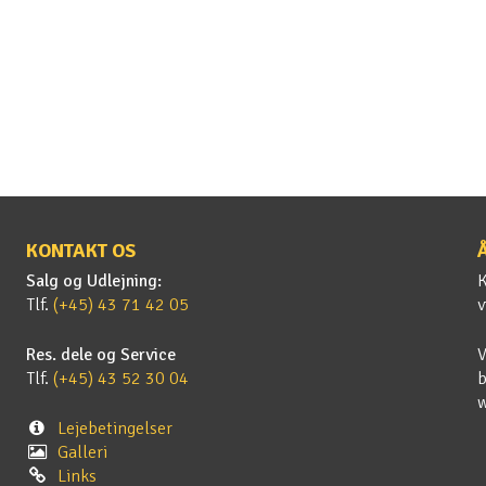
KONTAKT OS
Salg og Udlejning:
K
Tlf.
(+45) 43 71 42 05
v
Res. dele og Service
V
Tlf.
(+45) 43 52 30 04
b
Lejebetingelser
Galleri
Links