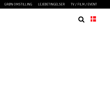
GRØN OMSTILLING
LEJEBETINGELSER
TV / FILM / EVENT