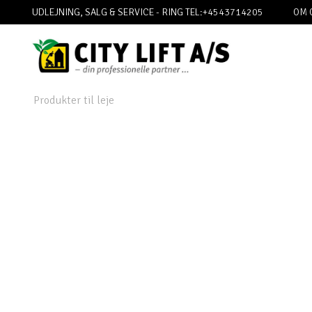
UDLEJNING, SALG & SERVICE - RING TEL:+4543714205
OM 
Produkter til leje