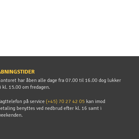
ÅBNINGSTIDER
ontoret har åben alle dage fra 07.00 til 16.00 dog lukker
i kl. 15.00 om fredagen.
agttelefon på service
(+45) 70 27 42 05
kan imod
etaling benyttes ved nedbrud efter kl. 16 samt i
weekenden.