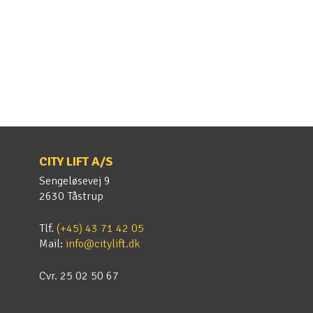
CITY LIFT A/S
Sengeløsevej 9
2630 Tåstrup
Tlf.
(+45) 43 71 42 05
Mail:
info@citylift.dk
Cvr. 25 02 50 67