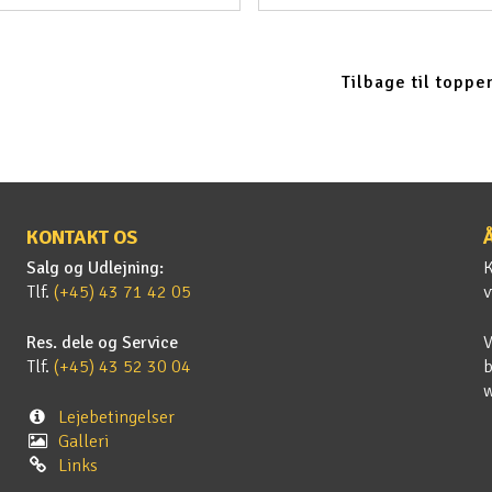
Tilbage til toppe
KONTAKT OS
Salg og Udlejning:
K
Tlf.
(+45) 43 71 42 05
v
Res. dele og Service
V
Tlf.
(+45) 43 52 30 04
b
Lejebetingelser
Galleri
Links