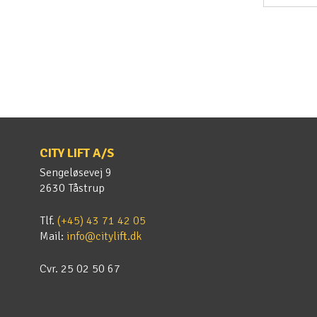
CITY LIFT A/S
Sengeløsevej 9
2630 Tåstrup
Tlf.
(+45) 43 71 42 05
Mail:
info@citylift.dk
Cvr. 25 02 50 67