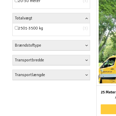
20-30 meter
(3)
Totalvægt
2501-3500 kg
(3)
Brændstoftype
Transportbredde
Transportlængde