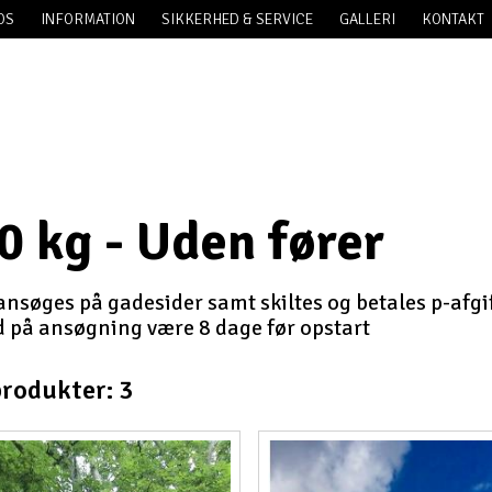
OS
INFORMATION
SIKKERHED & SERVICE
GALLERI
KONTAKT
0 kg - Uden fører
 ansøges på gadesider samt skiltes og betales p-afgift
 på ansøgning være 8 dage før opstart
produkter: 3