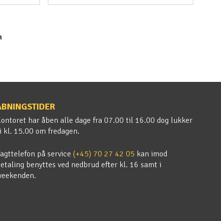
n
ÅBNINGSTIDER
ontoret har åben alle dage fra 07.00 til 16.00 dog lukker
i kl. 15.00 om fredagen.
agttelefon på service
(+45) 70 27 42 05
kan imod
etaling benyttes ved nedbrud efter kl. 16 samt i
weekenden.