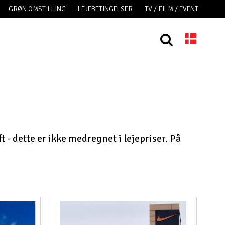
GRØN OMSTILLING
LEJEBETINGELSER
TV / FILM / EVENT
 - dette er ikke medregnet i lejepriser. På