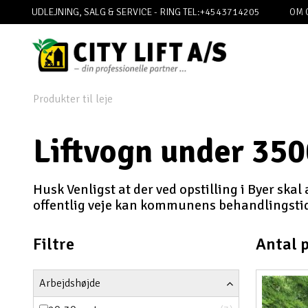
UDLEJNING, SALG & SERVICE - RING TEL:+4543714205
OM 
Produkter til leje
Liftvogn under 350
Husk Venligst at der ved opstilling i Byer skal
offentlig veje kan kommunens behandlingstid
Filtre
Antal 
Arbejdshøjde